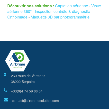
Découvrir nos solutions :
Captation aérienne
-
Visite
aérienne 360°
-
Inspection contrôle & diagnostic
-
Orthoimage
-
Maquette 3D par photogrammétrie
260 route de Vermons
38200 Serpaize
+33(0)4 74 59 86 54
contact@airdronesolution.com