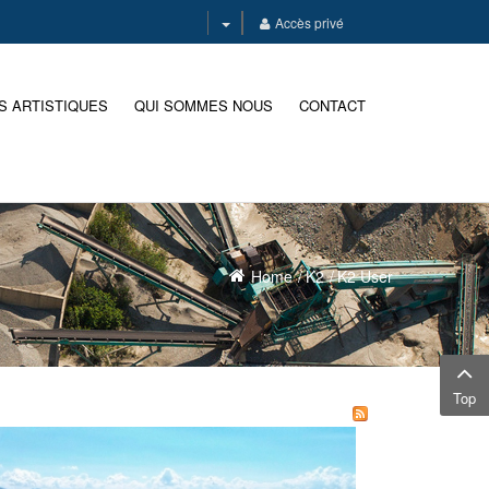
Accès privé
S ARTISTIQUES
QUI SOMMES NOUS
CONTACT
Home
K2
K2 User
Top
La
Drôme
à