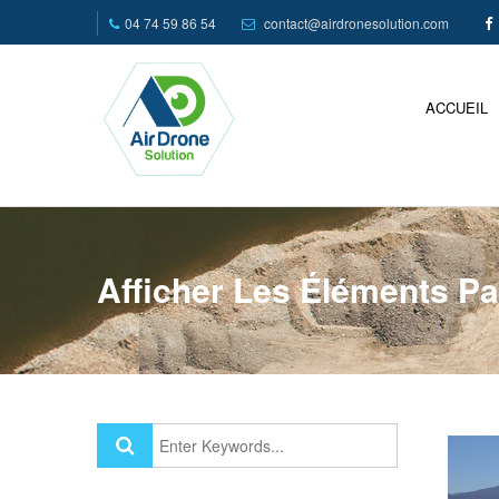
04 74 59 86 54
contact@airdronesolution.com
ACCUEIL
Afficher Les Éléments P