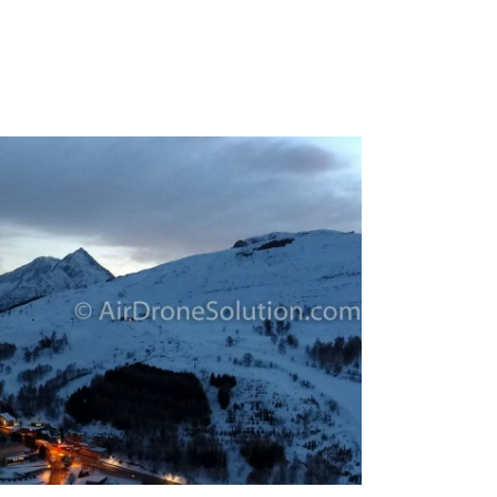
En
savoir
plus...
Air
Drone
Solution
N°5
:
Photographie
samedi
8 août
2026
Publié
dans
Actualité
Photogrammetrie
inspection,
communication...