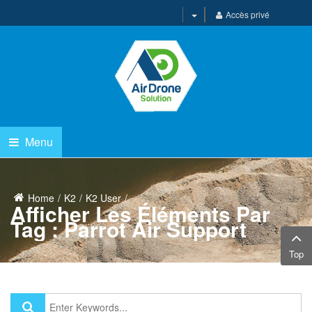
Accès privé
Menu
Home
K2
K2 User
Afficher Les Éléments Par
Tag : Parrot Air Support
Top