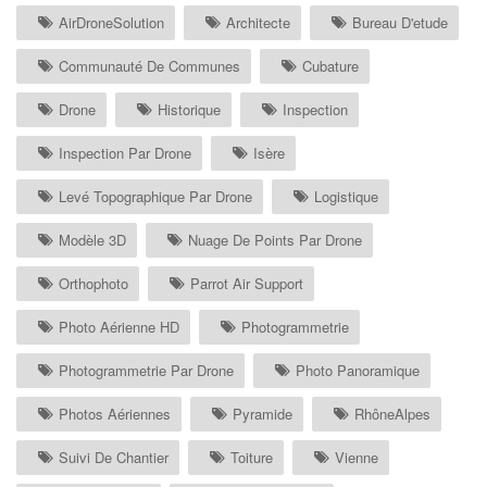
AirDroneSolution
Architecte
Bureau D'etude
Communauté De Communes
Cubature
Drone
Historique
Inspection
Inspection Par Drone
Isère
Levé Topographique Par Drone
Logistique
Modèle 3D
Nuage De Points Par Drone
Orthophoto
Parrot Air Support
Photo Aérienne HD
Photogrammetrie
Photogrammetrie Par Drone
Photo Panoramique
Photos Aériennes
Pyramide
RhôneAlpes
Suivi De Chantier
Toiture
Vienne