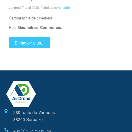
vendredi 7 août 2026
Publié dans
Actualité
Cartographie de cimetière
Pour
Géomètres
,
Communes
...
En savoir plus...
260 route de Vermons
38200 Serpaize
+33(0)4 74 59 86 54