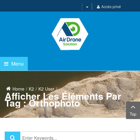
Accès privé
Menu
Home
K2
K2 User
Afficher Les Éléments Par
Tag : Orthophoto
Top