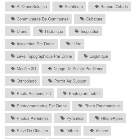
AirDroneSolution
Architecte
Bureau D'etude
Communauté De Communes
Cubature
Drone
Historique
Inspection
Inspection Par Drone
Isère
Levé Topographique Par Drone
Logistique
Modèle 3D
Nuage De Points Par Drone
Orthophoto
Parrot Air Support
Photo Aérienne HD
Photogrammetrie
Photogrammetrie Par Drone
Photo Panoramique
Photos Aériennes
Pyramide
RhôneAlpes
Suivi De Chantier
Toiture
Vienne