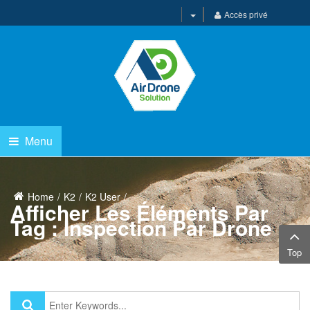
Accès privé
Menu
Home
K2
K2 User
Afficher Les Éléments Par
Tag : Inspection Par Drone
Top