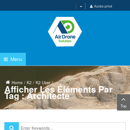
Accès privé
Menu
Home
K2
K2 User
Afficher Les Éléments Par
Tag : Architecte
Top