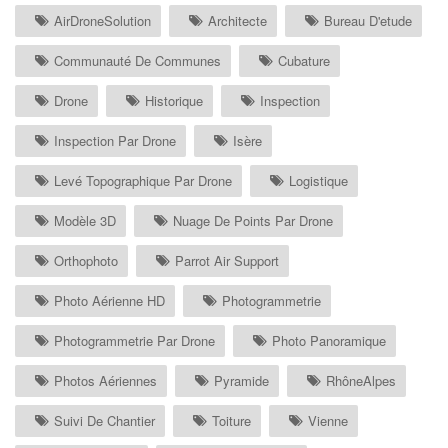
AirDroneSolution
Architecte
Bureau D'etude
Communauté De Communes
Cubature
Drone
Historique
Inspection
Inspection Par Drone
Isère
Levé Topographique Par Drone
Logistique
Modèle 3D
Nuage De Points Par Drone
Orthophoto
Parrot Air Support
Photo Aérienne HD
Photogrammetrie
Photogrammetrie Par Drone
Photo Panoramique
Photos Aériennes
Pyramide
RhôneAlpes
Suivi De Chantier
Toiture
Vienne