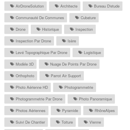
AirDroneSolution
Architecte
Bureau D'etude
Communauté De Communes
Cubature
Drone
Historique
Inspection
Inspection Par Drone
Isère
Levé Topographique Par Drone
Logistique
Modèle 3D
Nuage De Points Par Drone
Orthophoto
Parrot Air Support
Photo Aérienne HD
Photogrammetrie
Photogrammetrie Par Drone
Photo Panoramique
Photos Aériennes
Pyramide
RhôneAlpes
Suivi De Chantier
Toiture
Vienne