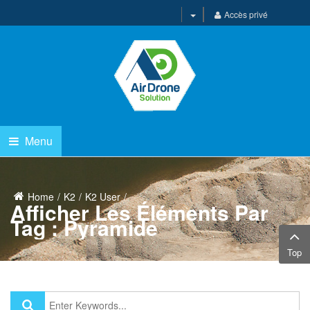
Accès privé
Menu
Home
K2
K2 User
Afficher Les Éléments Par
Tag : Pyramide
Top