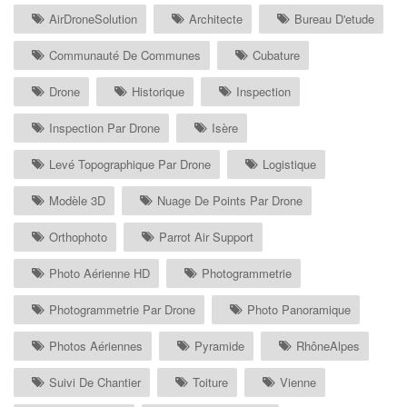
AirDroneSolution
Architecte
Bureau D'etude
Communauté De Communes
Cubature
Drone
Historique
Inspection
Inspection Par Drone
Isère
Levé Topographique Par Drone
Logistique
Modèle 3D
Nuage De Points Par Drone
Orthophoto
Parrot Air Support
Photo Aérienne HD
Photogrammetrie
Photogrammetrie Par Drone
Photo Panoramique
Photos Aériennes
Pyramide
RhôneAlpes
Suivi De Chantier
Toiture
Vienne