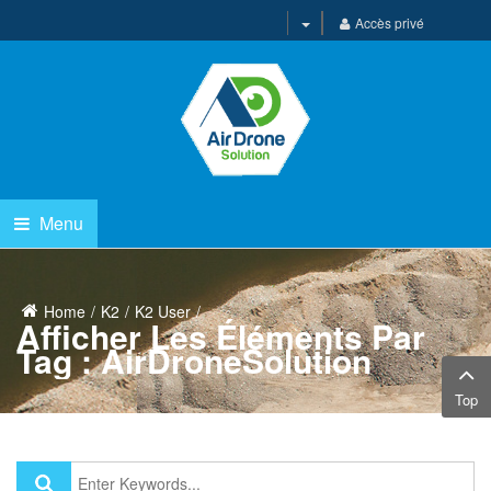
Accès privé
Menu
Home
K2
K2 User
Afficher Les Éléments Par
Tag : AirDroneSolution
Top