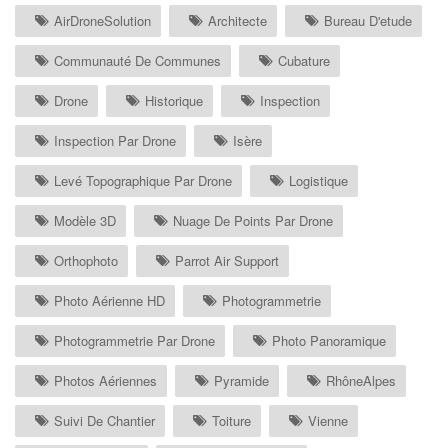
AirDroneSolution
Architecte
Bureau D'etude
Communauté De Communes
Cubature
Drone
Historique
Inspection
Inspection Par Drone
Isère
Levé Topographique Par Drone
Logistique
Modèle 3D
Nuage De Points Par Drone
Orthophoto
Parrot Air Support
Photo Aérienne HD
Photogrammetrie
Photogrammetrie Par Drone
Photo Panoramique
Photos Aériennes
Pyramide
RhôneAlpes
Suivi De Chantier
Toiture
Vienne