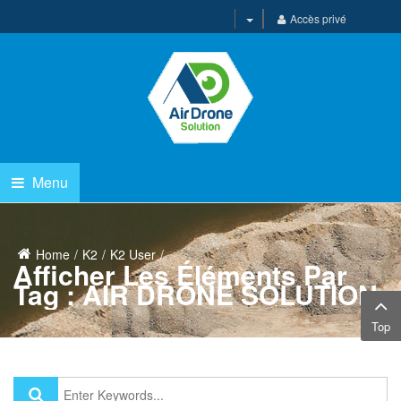
Accès privé
Menu
Home
K2
K2 User
Afficher Les Éléments Par
Tag : AIR DRONE SOLUTION
Top