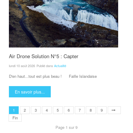
Air Drone Solution N°5 : Capter
lundi 10 août 2026
Publié dans
Actualité
D'en haut...tout est plus beau ! Faille Islandaise
En savoir plus...
1
2
3
4
5
6
7
8
9
Fin
Page 1 sur 9