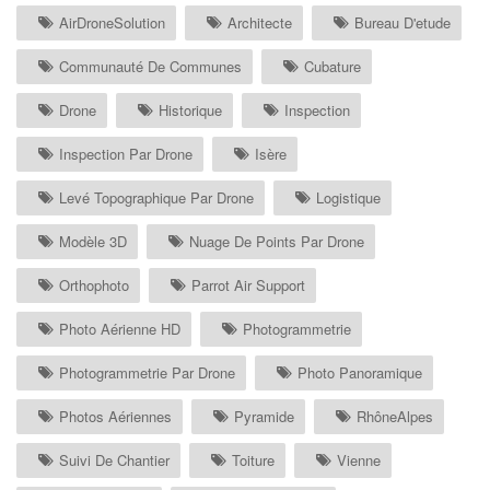
AirDroneSolution
Architecte
Bureau D'etude
Communauté De Communes
Cubature
Drone
Historique
Inspection
Inspection Par Drone
Isère
Levé Topographique Par Drone
Logistique
Modèle 3D
Nuage De Points Par Drone
Orthophoto
Parrot Air Support
Photo Aérienne HD
Photogrammetrie
Photogrammetrie Par Drone
Photo Panoramique
Photos Aériennes
Pyramide
RhôneAlpes
Suivi De Chantier
Toiture
Vienne