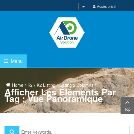
Accès privé
Menu
Home
K2
K2 Listing
Listing 2 Columns
Afficher Les Éléments Par
Tag : Vue Panoramique
Top