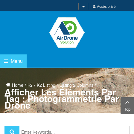
Accès privé
Menu
Home
K2
K2 Listing
Listing 2 Columns
Afficher Les Éléments Par
Tag : Photogrammetrie Par
Drone
Top