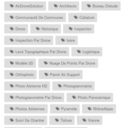
AirDroneSolution
Architecte
Bureau D'etude
Communauté De Communes
Cubature
Drone
Historique
Inspection
Inspection Par Drone
Isère
Levé Topographique Par Drone
Logistique
Modèle 3D
Nuage De Points Par Drone
Orthophoto
Parrot Air Support
Photo Aérienne HD
Photogrammetrie
Photogrammetrie Par Drone
Photo Panoramique
Photos Aériennes
Pyramide
RhôneAlpes
Suivi De Chantier
Toiture
Vienne