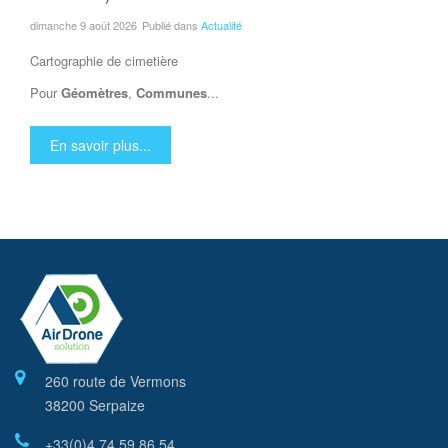
dimanche 9 août 2026
Publié dans
Actualité
Cartographie de cimetière
Pour
Géomètres
,
Communes
...
En savoir plus...
260 route de Vermons
38200 Serpaize
+33(0)4 74 59 86 54