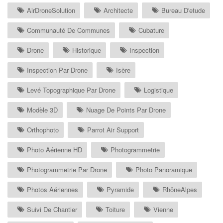
AirDroneSolution
Architecte
Bureau D'etude
Communauté De Communes
Cubature
Drone
Historique
Inspection
Inspection Par Drone
Isère
Levé Topographique Par Drone
Logistique
Modèle 3D
Nuage De Points Par Drone
Orthophoto
Parrot Air Support
Photo Aérienne HD
Photogrammetrie
Photogrammetrie Par Drone
Photo Panoramique
Photos Aériennes
Pyramide
RhôneAlpes
Suivi De Chantier
Toiture
Vienne