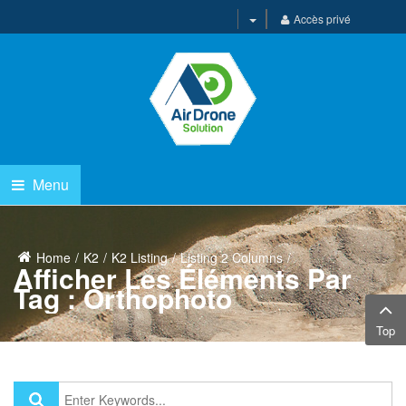
Accès privé
Menu
Home
K2
K2 Listing
Listing 2 Columns
Afficher Les Éléments Par
Tag : Orthophoto
Top