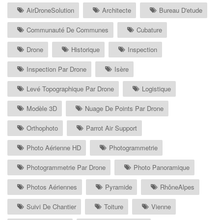
AirDroneSolution
Architecte
Bureau D'etude
Communauté De Communes
Cubature
Drone
Historique
Inspection
Inspection Par Drone
Isère
Levé Topographique Par Drone
Logistique
Modèle 3D
Nuage De Points Par Drone
Orthophoto
Parrot Air Support
Photo Aérienne HD
Photogrammetrie
Photogrammetrie Par Drone
Photo Panoramique
Photos Aériennes
Pyramide
RhôneAlpes
Suivi De Chantier
Toiture
Vienne