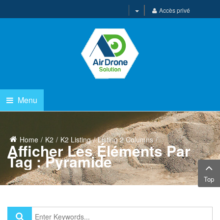
Accès privé
Menu
Home
K2
K2 Listing
Listing 2 Columns
Afficher Les Éléments Par
Tag : Pyramide
Top