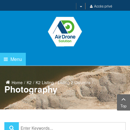
Accès privé
Menu
Home
K2
K2 Listing
Listing 2 Columns
Photography
Top