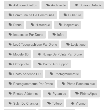
AirDroneSolution
Architecte
Bureau D'etude
Communauté De Communes
Cubature
Drone
Historique
Inspection
Inspection Par Drone
Isère
Levé Topographique Par Drone
Logistique
Modèle 3D
Nuage De Points Par Drone
Orthophoto
Parrot Air Support
Photo Aérienne HD
Photogrammetrie
Photogrammetrie Par Drone
Photo Panoramique
Photos Aériennes
Pyramide
RhôneAlpes
Suivi De Chantier
Toiture
Vienne