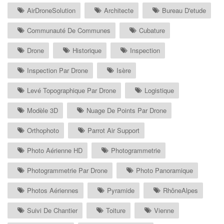
AirDroneSolution
Architecte
Bureau D'etude
Communauté De Communes
Cubature
Drone
Historique
Inspection
Inspection Par Drone
Isère
Levé Topographique Par Drone
Logistique
Modèle 3D
Nuage De Points Par Drone
Orthophoto
Parrot Air Support
Photo Aérienne HD
Photogrammetrie
Photogrammetrie Par Drone
Photo Panoramique
Photos Aériennes
Pyramide
RhôneAlpes
Suivi De Chantier
Toiture
Vienne