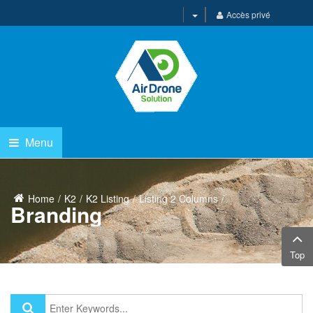
Accès privé
Menu
Home
K2
K2 Listing
Listing 2 Columns
Branding
Top