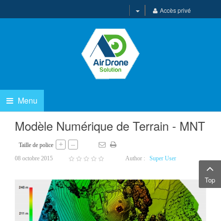
Accès privé
Menu
Modèle Numérique de Terrain - MNT
+
–
Taille de police
08 octobre 2015
Author :
Super User
Top