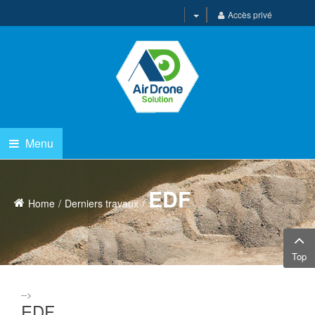
Accès privé
Menu
EDF
Home
Derniers travaux
Top
-->
EDF