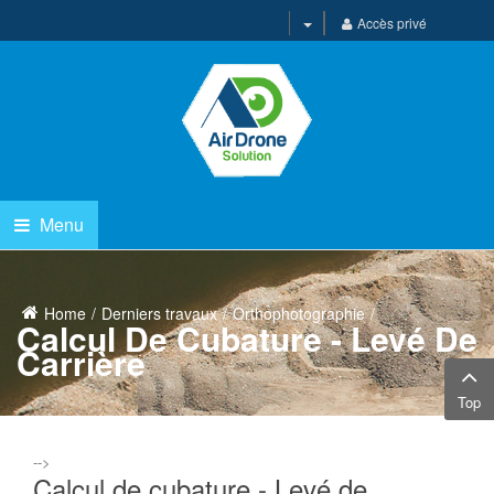
Accès privé
Menu
Home
Derniers travaux
Orthophotographie
Calcul De Cubature - Levé De
Carrière
Top
-->
Calcul de cubature - Levé de