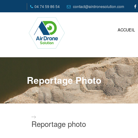
04 74 59 86 54
contact@airdronesolution.com
ACCUEIL
Reportage Photo
-->
Reportage photo