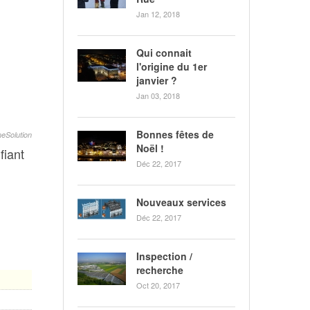
Jan 12, 2018
Qui connait
l'origine du 1er
janvier ?
Jan 03, 2018
Bonnes fêtes de
Solution
Noël !
fiant
Déc 22, 2017
Nouveaux services
Déc 22, 2017
Inspection /
recherche
Oct 20, 2017