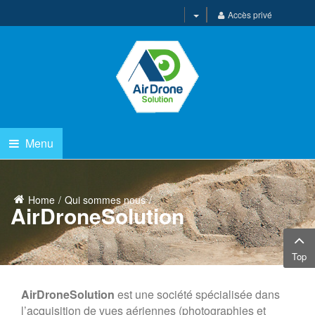
Accès privé
Menu
Home
Qui sommes nous
AirDroneSolution
Top
AirDroneSolution
est une société spécialisée dans
l’acquisition de vues aériennes (photographies et