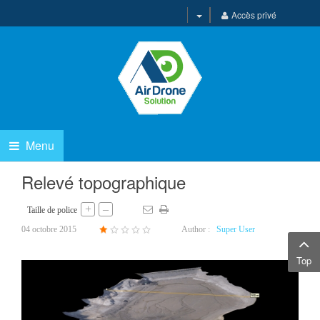
Accès privé
Menu
Relevé topographique
+
–
Taille de police
04 octobre 2015
Author :
Super User
Top