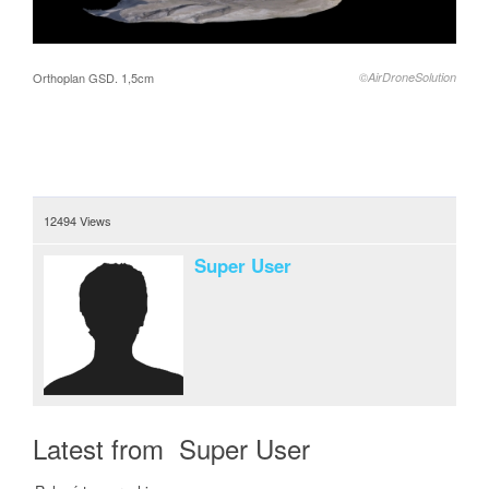
Orthoplan GSD. 1,5cm
©AirDroneSolution
12494 Views
Super User
Latest from Super User