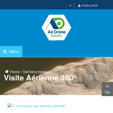
Accès privé
Menu
Home
Derniers travaux
Visite Aérienne 360°
Top