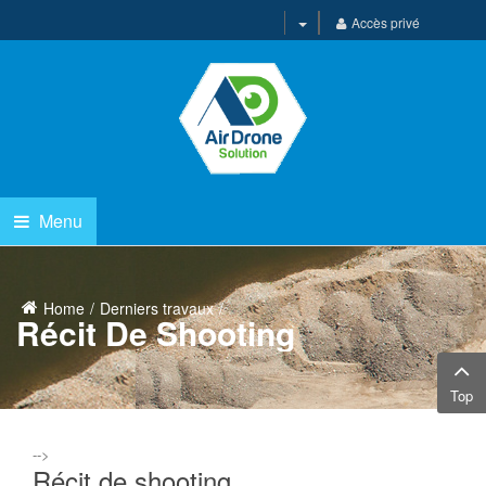
Accès privé
Menu
Home
Derniers travaux
Récit De Shooting
Top
-->
Récit de shooting