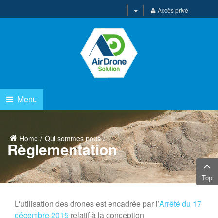
Accès privé
Menu
Home
Qui sommes nous
Règlementation
Top
L'utilisation des drones est encadrée par l’
Arrêté du 17
décembre 2015
relatif à la conception