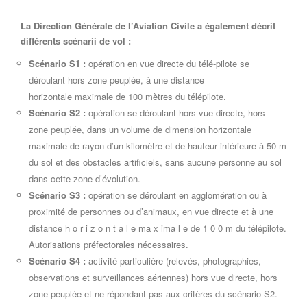
La Direction Générale de l’Aviation Civile a également décrit
différents scénarii de vol :
Scénario S1 :
opération en vue directe du télé-pilote se
déroulant hors zone peuplée, à une distance
horizontale maximale de 100 mètres du télépilote.
Scénario S2 :
opération se déroulant hors vue directe, hors
zone peuplée, dans un volume de dimension horizontale
maximale de rayon d’un kilomètre et de hauteur inférieure à 50 m
du sol et des obstacles artificiels, sans aucune personne au sol
dans cette zone d’évolution.
Scénario S3 :
opération se déroulant en agglomération ou à
proximité de personnes ou d’animaux, en vue directe et à une
distance h o r i z o n t a l e ma x ima l e de 1 0 0 m du télépilote.
Autorisations préfectorales nécessaires.
Scénario S4 :
activité particulière (relevés, photographies,
observations et surveillances aériennes) hors vue directe, hors
zone peuplée et ne répondant pas aux critères du scénario S2.